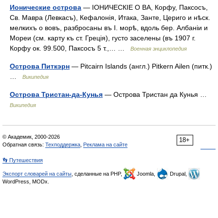
Ионические острова
— ІОНИЧЕСКІЕ О ВА, Корфу, Паксосъ,
Св. Мавра (Левкасъ), Кефалонія, Итака, Занте, Цериго и нѣск.
мелкихъ о вовъ, разбросаны въ І. морѣ, вдоль бер. Албаніи и
Мореи (см. карту къ ст. Греція), густо заселены (въ 1907 г.
Корфу ок. 99.500, Паксосъ 5 т.,… …
Военная энциклопедия
Острова Питкэрн
— Pitcairn Islands (англ.) Pitkern Ailen (питк.)
…
Википедия
Острова Тристан-да-Кунья
— Острова Тристан да Кунья …
Википедия
© Академик, 2000-2026
18+
Обратная связь:
Техподдержка
,
Реклама на сайте
👣 Путешествия
Экспорт словарей на сайты
, сделанные на PHP,
Joomla,
Drupal,
WordPress, MODx.