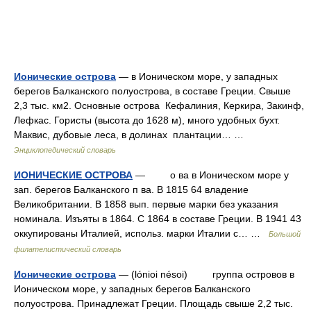
Ионические острова
— в Ионическом море, у западных
берегов Балканского полуострова, в составе Греции. Свыше
2,3 тыс. км2. Основные острова Кефалиния, Керкира, Закинф,
Лефкас. Гористы (высота до 1628 м), много удобных бухт.
Маквис, дубовые леса, в долинах плантации… …
Энциклопедический словарь
ИОНИЧЕСКИЕ ОСТРОВА
— о ва в Ионическом море у
зап. берегов Балканского п ва. В 1815 64 владение
Великобритании. В 1858 вып. первые марки без указания
номинала. Изъяты в 1864. С 1864 в составе Греции. В 1941 43
оккупированы Италией, использ. марки Италии с… …
Большой
филателистический словарь
Ионические острова
— (lónioi nésoi) группа островов в
Ионическом море, у западных берегов Балканского
полуострова. Принадлежат Греции. Площадь свыше 2,2 тыс.