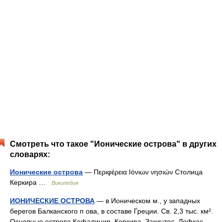
Смотреть что такое "Ионические острова" в других
словарях:
Ионические острова
— Περιφέρεια Ιόνιων νησιών Столица
Керкира …
Википедия
ИОНИЧЕСКИЕ ОСТРОВА
— в Ионическом м., у западных
берегов Балканского п ова, в составе Греции. Св. 2,3 тыс. км².
Основные острова Кефалиния, Керкира, Закинтос, Лефкас.