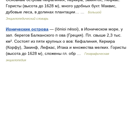
Гористы (высота до 1628 м), много удобных бухт. Маквис,
дубовые леса, в долинах плантации… …
Большой
Энциклопедический словарь
Ионические острова
— (Iōnioi nēsoi), в Ионическом море, у
зап. берегов Балканского п ова (Греция). Пл. свыше 2,3 тыс.
км². Состоят из пяти крупных о вов: Кефалиния, Керкира
(Корфу), Закинф, Лефкас, Итака и множества мелких. Гористы
(высота до 1628 м), сложены гл. обр …
Географическая
энциклопедия